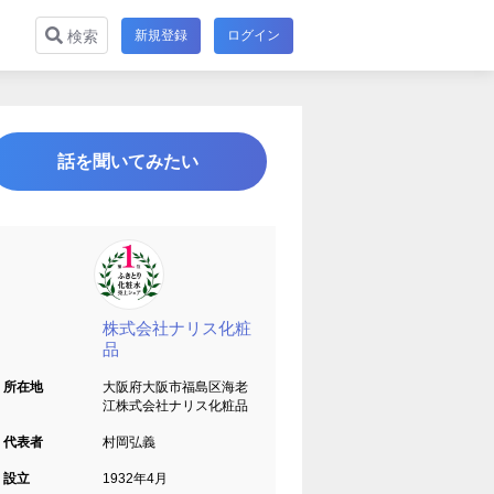
新規登録
ログイン
検索
話を聞いてみたい
株式会社ナリス化粧
品
所在地
大阪府大阪市福島区海老
江株式会社ナリス化粧品
代表者
村岡弘義
設立
1932年4月