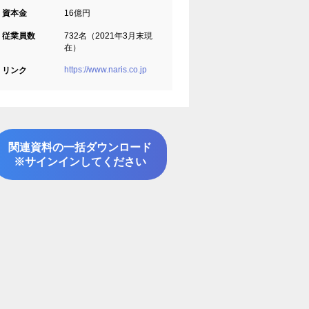
資本金
16億円
従業員数
732名（2021年3月末現
在）
https://www.naris.co.jp
リンク
関連資料の一括ダウンロード
※サインインしてください