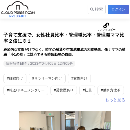
検索
ログイン
子育て支援で、女性社員比率・管理職比率・管理職ママ比
率２倍に※１
経済的な支援だけでなく、時間の融通や空気感醸成の相乗効果。働くママの試
練「小1の壁」に対応できる時短勤務の自由。
情報解禁日時：2023年04月05日 12時05分
#妊婦向け
#サラリーマン向け
#女性向け
#報道/ドキュメンタリー
#受賞歴あり
#社員
#働き方改革
#ライフスタイル