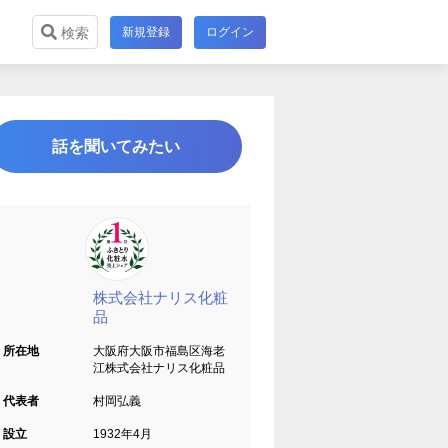
新規登録
ログイン
検索
話を聞いてみたい
株式会社ナリス化粧
品
所在地
大阪府大阪市福島区海老
江株式会社ナリス化粧品
代表者
村岡弘義
設立
1932年4月