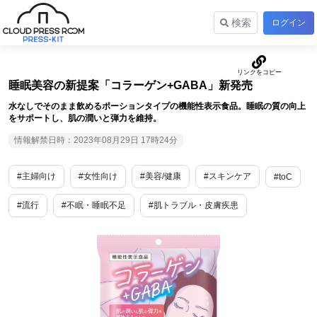
検索
ログイン
睡眠美容の新提案「コラーゲン+GABA」新発売
水なしでそのまま飲めるポーションタイプの機能性表示食品。睡眠の質の向上
をサポートし、肌の潤いと弾力を維持。
情報解禁日時：2023年08月29日 17時24分
#主婦向け
#女性向け
#美容/健康
#スキンケア
#toC
#流行
#不眠・睡眠不足
#肌トラブル・皮膚疾患