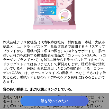
株式会社ナリス化粧品（代表取締役社長：村岡弘義 本社：大阪市
福島区）は、ドラッグストア・量販店流通で展開するナリスアップ
ブランドから、睡眠の質（眠りの深さ）の向上をサポートし、肌の
潤いと弾力を維持する機能性表示食品の「コラーゲン+GABA」（コ
ラーゲンプラスギャバ）を9月11日からドラッグストア（すべての
ドラッグストアではありません）で新発売します。睡眠市場が活気
づいている今、睡眠と美肌に注目した2つの機能を叶える「コラー
ゲン+GABA」は、ポーションタイプの容器で、水なしでそのまま飲
めるため、睡眠ケアと肌のケアのWのケアを気軽に始めることがで
きます。
質の良い睡眠は、肌の状態とリンクしている。
当社が7月11日から18日に行った意識調査では、（調査方法：イン
話を聞いてみたい
ターネット 対象：20歳～59歳の女性2,003名）「毎日ぐっすりと
よく眠れている」と答えた人の約6割が、肌の状態も「毎日良い」