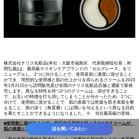
株式会社ナリス化粧品(本社：大阪市福島区 代表取締役社長：村
岡弘義)は、最高級※スキンケアブランドの「セルグレース」をリ
ニューアルし、2つに分けることで、使用直前に適度に混ぜること
ができ、理想的な使用感と肌の仕上がりを得られるクリームを2023
年1月21日から訪問販売及び全国のナリス化粧品店舗と通販で新発
売します。異なる特性を持つ2つのクリームは、混ぜすぎること
で、お互いの特徴を打ち消してしまうことが分かったため、2つに
分けて、使用前に混ぜることで、肌の表面では乾燥を防ぎ表面を整
えること、肌の深く（角質層）には潤いを与えるという異なる目的
を果たすことができるようになりました。※ 当社最高級の意味。
■使用前に混ぜることで、相反する目的を叶える2つのクリームが、
話を聞いてみたい
肌の表面と肌の深くに異なるアプローチ。
「肌の表面の乾燥を防ぎたい」と「栄養分を肌の深くまで（角質層