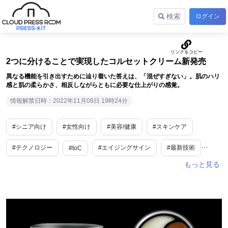
検索
ログイン
2つに分けることで実現したコルセットクリーム新発売
異なる機能を引き出すために辿り着いた答えは、「混ぜすぎない」。肌のハリ
感と肌の柔らかさ、相反しながらともに必要な仕上がりの感覚。
情報解禁日時：2022年11月08日 19時24分
#シニア向け
#女性向け
#美容/健康
#スキンケア
#テクノロジー
#エイジングサイン
#最新技術
#toC
#日本初