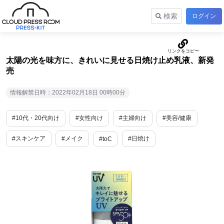
検索
ログイン
太陽の光を味方に、きれいに見せる日焼け止め乳液、新発
売
情報解禁日時：2022年02月18日 00時00分
#10代・20代向け
#女性向け
#主婦向け
#美容/健康
#スキンケア
#メイク
#日焼け
#toC