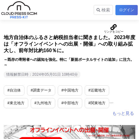
検索
ログイン
地方自治体のふるさと納税担当者に聞きました。 2023年度
は「オフラインイベントへの出展・開催」への取り組み拡
大し、前年対比約160％に。
～既存の寄附者への認知を強化。特に「新規ポータルサイトの追加」に注力。
～
情報解禁日時：2024年05月01日 10時40分
#自治体
#調査データ
#中国地方
#近畿地方
#東北地方
#九州地方
#中部地方
#関東地方
#四国地方
#北海道