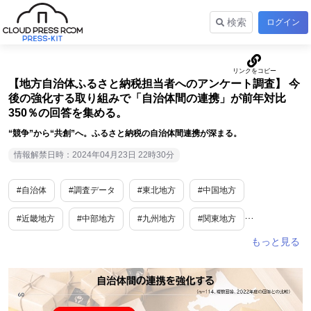
検索
ログイン
【地方自治体ふるさと納税担当者へのアンケート調査】 今
後の強化する取り組みで「自治体間の連携」が前年対比
350％の回答を集める。
“競争”から“共創”へ。ふるさと納税の自治体間連携が深まる。
情報解禁日時：2024年04月23日 22時30分
#自治体
#調査データ
#東北地方
#中国地方
#近畿地方
#中部地方
#九州地方
#関東地方
#四国地方
#北海道