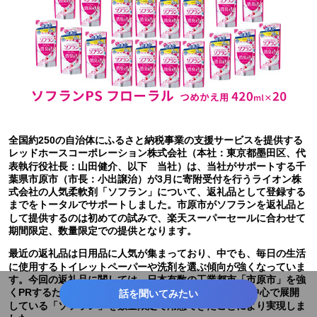
全国約250の自治体にふるさと納税事業の支援サービスを提供する
レッドホースコーポレーション株式会社（本社：東京都墨田区、代
表執行役社長：山田健介、以下 当社）は、当社がサポートする千
葉県市原市（市長：小出譲治）が3月に寄附受付を行うライオン株
式会社の人気柔軟剤「ソフラン」について、返礼品として登録する
までをトータルでサポートしました。市原市がソフランを返礼品と
して提供するのは初めての試みで、楽天スーパーセールに合わせて
期間限定、数量限定での提供となります。
最近の返礼品は日用品に人気が集まっており、中でも、毎日の生活
に使用するトイレットペーパーや洗剤を選ぶ傾向が強くなっていま
す。今回の返礼品に関しては、日本有数の工業都市「市原市」を強
くPRするため、市原市の工場で生産され通常一般販売中心で展開
話を聞いてみたい
している「ソフラン」を数量限定で用意できたことにより実現しま