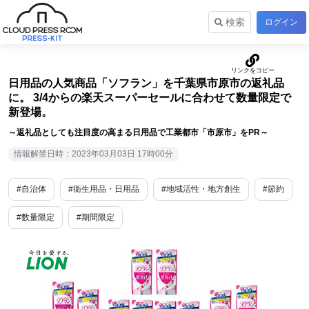
検索
ログイン
日用品の人気商品「ソフラン」を千葉県市原市の返礼品
に。 3/4からの楽天スーパーセールに合わせて数量限定で
新登場。
～返礼品としても注目度の高まる日用品で工業都市「市原市」をPR～
情報解禁日時：2023年03月03日 17時00分
#自治体
#衛生用品・日用品
#地域活性・地方創生
#節約
#数量限定
#期間限定