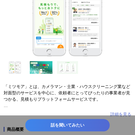
#ライフスタイル
#ITガジェット
#コンピューター・IT
#ウェディング
#防災・救急・防犯
#ガーデニング・菜園
#スマホ・PC
#業務効率化
#アプリ
#ロボット・AI
#テクノロジー
#ライフサポート
#営業支援
#IT
#DX
#家事
#WEBサービス
#地域活性・地方創生
#toB
#業界唯一
#最大級
#SNSで話題
#ユニコーン
#toC
#最新技術
#ユニーク
#リモートワーク
#社長・CEO
「ミツモア」とは、カメラマン・士業・ハウスクリーニング業など
#企業情報
#生活情報
#ステイホーム
#タッチレス
対面型のサービスを中心に、依頼者にとってぴったりの事業者が見
つかる、見積もりプラットフォームサービスです。
#ニューノーマル
#働き方改革
#オンライン
#旬
依頼者：最適な事業者からすぐに見積がもらえる
#リモート
#マス向け
#北海道
#青森
#秋田
事業者：案件の選定・見積作成・集客を自動化できる
#岩手
#山形
#福島
話を聞いてみたい
#宮城
#栃木
#群馬
商品概要
◆ミツモアが選ばれる理由