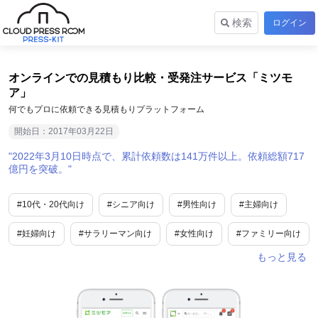
検索
ログイン
オンラインでの見積もり比較・受発注サービス「ミツモ
ア」
何でもプロに依頼できる見積もりプラットフォーム
開始日：2017年03月22日
2022年3月10日時点で、累計依頼数は141万件以上。依頼総額717
億円を突破。
#10代・20代向け
#シニア向け
#男性向け
#主婦向け
#妊婦向け
#サラリーマン向け
#女性向け
#ファミリー向け
#トレンド情報
#電化製品/ガジェット/IT関連
#ビジネス/経済/マネー
#報道/ドキュメンタリー