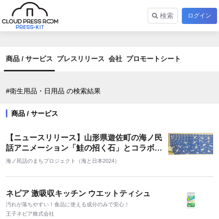
検索
ログイン
商品 / サービス
プレスリリース
会社
プロモートシート
#衛生用品・日用品 の検索結果
商品 / サービス
【ニュースリリース】山形県遊佐町の海ノ民
話アニメーション「鮭の招く石」とコラボ
「オリジナル手ぬぐい」を販売
海ノ民話のまちプロジェクト（海と日本2024）
ネピア 激吸収キッチン ウエットティシュ
汚れが落ちやすい！食品に使える成分のみで安心！
王子ネピア株式会社