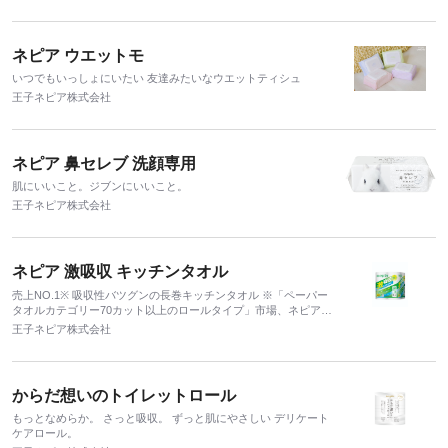
ネピア ウエットモ
いつでもいっしょにいたい 友達みたいなウエットティシュ
王子ネピア株式会社
ネピア 鼻セレブ 洗顔専用
肌にいいこと。ジブンにいいこと。
王子ネピア株式会社
ネピア 激吸収 キッチンタオル
売上NO.1※ 吸収性バツグンの長巻キッチンタオル ※「ペーパー
タオルカテゴリー70カット以上のロールタイプ」市場、ネピア激
吸収キッチンタオルブランド、累計販売金額 容量シェア (2021年
王子ネピア株式会社
4月～ 2023年 3月、全国、全業態、インテージ SRI+ 調べ
からだ想いのトイレットロール
もっとなめらか。 さっと吸収。 ずっと肌にやさしい デリケート
ケアロール。