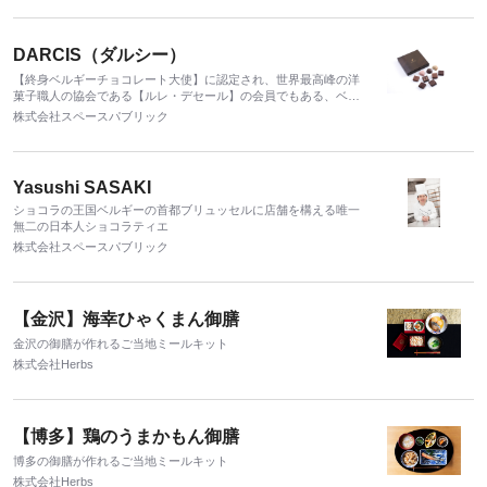
DARCIS（ダルシー）
【終身ベルギーチョコレート大使】に認定され、世界最高峰の洋
菓子職人の協会である【ルレ・デセール】の会員でもある、ベル
ギーの人気ショコラティエ「ダルシー」
株式会社スペースパブリック
Yasushi SASAKI
ショコラの王国ベルギーの首都ブリュッセルに店舗を構える唯一
無二の日本人ショコラティエ
株式会社スペースパブリック
【金沢】海幸ひゃくまん御膳
金沢の御膳が作れるご当地ミールキット
株式会社Herbs
【博多】鶏のうまかもん御膳
博多の御膳が作れるご当地ミールキット
株式会社Herbs