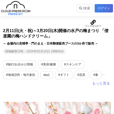
検索
ログイン
2月11日(火・祝)～3月20日(木)開催の水戸の梅まつり 「偕
楽園の梅ハンドクリーム」
～ 会場内の見晴亭・門のまえ・日本郵便販売ブースの3か所で販売 ～
情報解禁日時：2025年02月10日 19時00分
#旅行/お出かけ情報
#美容/健康
#スキンケア
#地域活性・地方創生
#ギフト
#花見
#春
#toC
#乾燥
#茨城