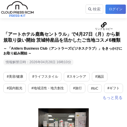
検索
ログイン
「アートホテル鹿島セントラル」で4月27日（月）から新
規取り扱い開始 茨城特産品を活かしたご当地コスメ6種類
～ 「Antlers Business Club（アントラーズビジネスクラブ）」をきっかけに
お取り組み開始 ～
情報解禁日時：2026年04月28日 16時10分
#美容/健康
#ライフスタイル
#スキンケア
#施設
#国内観光
#地域活性・地方創生
#旅行
#ギフト
#toC
#茨城