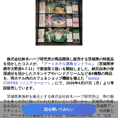
株式会社鈴木ハーブ研究所が商品開発し販売する茨城県の特産品
を活かしたコスメが、「
アートホテル鹿島セントラル
」（茨城県神
栖市大野原4-7-11）で新規取り扱いを開始しました。納豆由来の保
湿成分を活かしたスキンケアやハンドクリームなど全6種類の商品
を、同ホテル内のカフェ＆ショップ機能を備えた「
SONIA
COFFEE（ソニアコーヒー）
」にて、2026年4月27日（月）より常
設販売しています。
茨城県東海村を拠点とする株式会社鈴木ハーブ研究所は、県の魅
力を多くの方に知っていただきたいという想いから、茨城県の特産
品を活かしたご当地コスメを開発し、自社WEBサイトや茨城県アン
話を聞いてみたい
テナショップ、茨城空港、道の駅などで販売しています。今回新た
に、アートホテル鹿島セントラル内「SONIA COFFEE」で「
福来