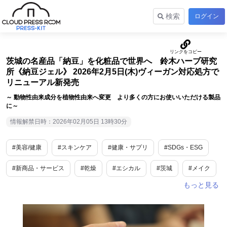
検索
ログイン
茨城の名産品「納豆」を化粧品で世界へ 鈴木ハーブ研究
所《納豆ジェル》 2026年2月5日(木)ヴィーガン対応処方で
リニューアル新発売
～ 動物性由来成分を植物性由来へ変更 より多くの方にお使いいただける製品
に～
情報解禁日時：2026年02月05日 13時30分
#美容/健康
#スキンケア
#健康・サプリ
#SDGs・ESG
#新商品・サービス
#乾燥
#エシカル
#茨城
#メイク
#ユニーク