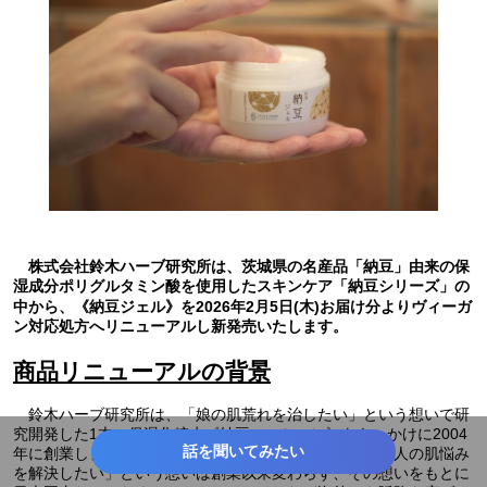
株式会社鈴木ハーブ研究所は、茨城県の名産品「納豆」由来の保
湿成分ポリグルタミン酸を使用したスキンケア「納豆シリーズ」の
中から、《納豆ジェル》を2026年2月5日(木)お届け分よりヴィーガ
ン対応処方へリニューアルし新発売いたします。
商品リニューアルの背景
鈴木ハーブ研究所は、「娘の肌荒れを治したい」という想いで研
究開発した1本の保湿化粧水《納豆ローション》をきっかけに2004
話を聞いてみたい
年に創業しました。そこから生まれた「一人でも多くの人の肌悩み
を解決したい」という想いは創業以来変わらず、その想いをもとに