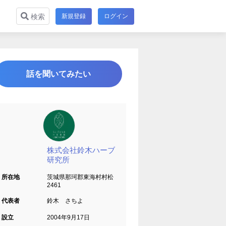
新規登録
ログイン
検索
話を聞いてみたい
株式会社鈴木ハーブ
研究所
所在地
茨城県那珂郡東海村村松
2461
代表者
鈴木 さちよ
設立
2004年9月17日