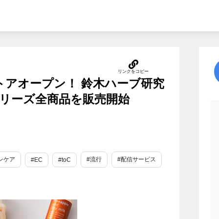
式ストアオープン！ 鈴木ハーブ研究
リーズ全商品を販売開始
ンケア
#流行
#配信サービス
#EC
#toC