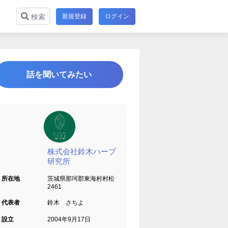
新規登録
ログイン
検索
話を聞いてみたい
株式会社鈴木ハーブ
研究所
所在地
茨城県那珂郡東海村村松
2461
代表者
鈴木 さちよ
設立
2004年9月17日