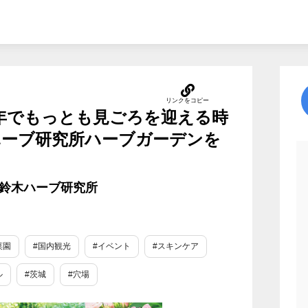
一年でもっとも見ごろを迎える時
鈴木ハーブ研究所ハーブガーデンを
所：鈴木ハーブ研究所
菜園
#国内観光
#イベント
#スキンケア
ル
#茨城
#穴場