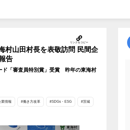
海村山田村長を表敬訪問 民間企
報告
ード「審査員特別賞」受賞 昨年の東海村
企業情報
#働き方改革
#SDGs・ESG
#茨城