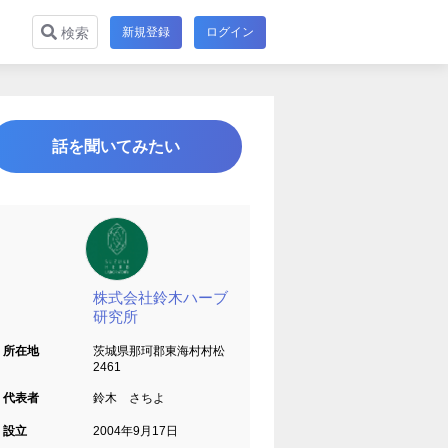
新規登録
ログイン
検索
話を聞いてみたい
株式会社鈴木ハーブ
研究所
所在地
茨城県那珂郡東海村村松
2461
代表者
鈴木 さちよ
設立
2004年9月17日