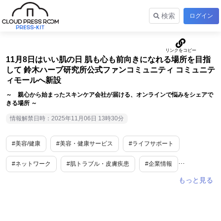
検索
ログイン
11月8日はいい肌の日 肌も心も前向きになれる場所を目指
して 鈴木ハーブ研究所公式ファンコミュニティ コミュニテ
ィモールへ新設
～ 親心から始まったスキンケア会社が届ける、オンラインで悩みをシェアで
きる場所 ～
情報解禁日時：2025年11月06日 13時30分
#美容/健康
#美容・健康サービス
#ライフサポート
#ネットワーク
#肌トラブル・皮膚疾患
#企業情報
#生活情報
#乾燥
#女性向け
#ライフスタイル