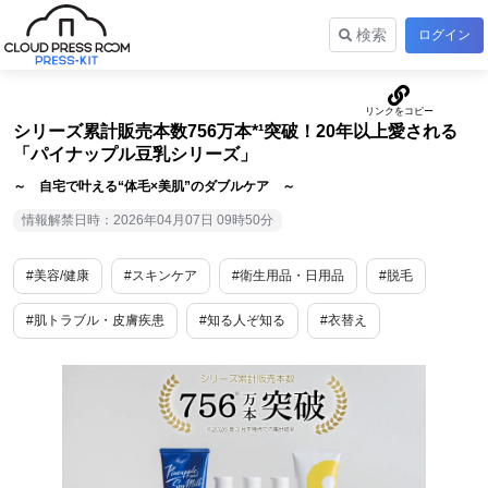
検索
ログイン
シリーズ累計販売本数756万本*¹突破！20年以上愛される
「パイナップル豆乳シリーズ」
～ 自宅で叶える“体毛×美肌”のダブルケア ～
情報解禁日時：2026年04月07日 09時50分
#美容/健康
#スキンケア
#衛生用品・日用品
#脱毛
#肌トラブル・皮膚疾患
#知る人ぞ知る
#衣替え