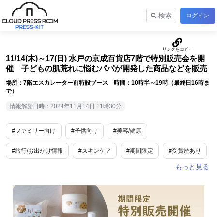
検索
ログイン
11/14(木)～17(日) 水戸の京成百貨店7階で特別販売会を開
催 子どもの肌荒れに悩むパパが開発した商品などを販売
場所：7階エスカレーター前特設ブース 時間：10時半～19時（最終日16時ま
で）
情報解禁日時：2024年11月14日 11時30分
#ファミリー向け
#子供向け
#美容/健康
#旅行/お出かけ情報
#スキンケア
#期間限定
#受賞歴あり
#肌トラブル・皮膚疾患
#乾燥
#茨城