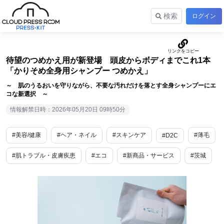
検索
ログイン
待望のつめかえ用が新登場 頭皮からボディまでこれ1本
「かりそめ全身用シャンプー つめかえ」
～ 肌のうるおいを守りながら、不要な汚れだけを落とす全身シャンプーにエ
コな新選択 ～
情報解禁日時：2026年05月20日 09時50分
#美容/健康
#ヘア・ネイル
#スキンケア
#薄毛
#D2C
#肌トラブル・皮膚疾患
#エコ
#新商品・サービス
#茨城