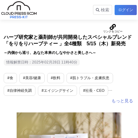
検索
ログイン
ハーブ研究家と薬剤師が共同開発したスペシャルブレンド
「をりをりハーブティー 」全4種類 5/15（木）新発売
～内側から巡り、あなた本来のしなやかさと美しさへ～
情報解禁日時：2025年02月28日 11時40分
#食
#美容/健康
#飲料
#肌トラブル・皮膚疾患
#自律神経失調
#エイジングサイン
#社長・CEO
#新商品・サービス
#茨城