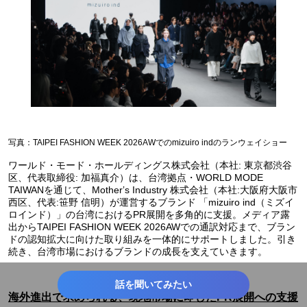
写真：TAIPEI FASHION WEEK 2026AWでのmizuiro indのランウェイショー
ワールド・モード・ホールディングス株式会社（本社: 東京都渋谷
区、代表取締役: 加福真介）は、台湾拠点・WORLD MODE
TAIWANを通じて、Motherʼs Industry 株式会社（本社:大阪府大阪市
⻄区、代表:笹野 信明）が運営するブランド 「mizuiro ind（ミズイ
ロインド）」の台湾におけるPR展開を多角的に支援。メディア露
出からTAIPEI FASHION WEEK 2026AWでの通訳対応まで、ブラン
ドの認知拡大に向けた取り組みを一体的にサポートしました。引き
続き、台湾市場におけるブランドの成長を支えていきます。
話を聞いてみたい
海外進出で求められる、現地市場に即したPR展開への支援