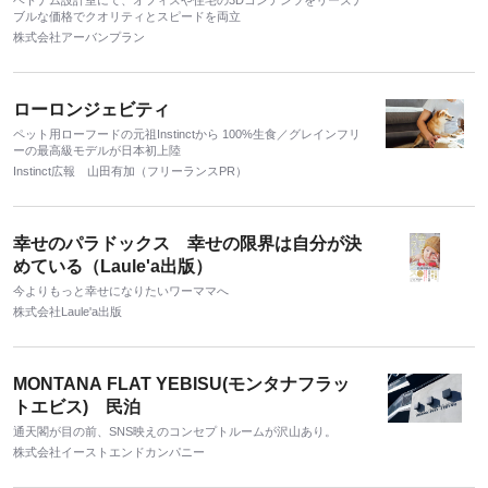
ベトナム設計室にて、オフィスや住宅の3Dコンテンツをリーズナ
ブルな価格でクオリティとスピードを両立
株式会社アーバンプラン
ローロンジェビティ
ペット用ローフードの元祖Instinctから 100%生食／グレインフリ
ーの最高級モデルが日本初上陸
Instinct広報 山田有加（フリーランスPR）
幸せのパラドックス 幸せの限界は自分が決
めている（Laule'a出版）
今よりもっと幸せになりたいワーママへ
株式会社Laule'a出版
MONTANA FLAT YEBISU(モンタナフラッ
トエビス) 民泊
通天閣が目の前、SNS映えのコンセプトルームが沢山あり。
株式会社イーストエンドカンパニー