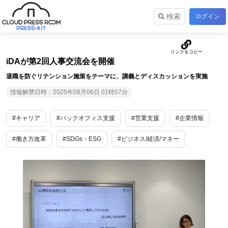
検索
ログイン
iDAが第2回人事交流会を開催
退職を防ぐリテンション施策をテーマに、講義とディスカッションを実施
情報解禁日時：2025年08月06日 01時57分
#キャリア
#バックオフィス支援
#営業支援
#企業情報
#働き方改革
#SDGs・ESG
#ビジネス/経済/マネー