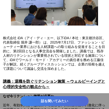
株式会社 iDA（アイ・ディ・エー、以下iDA / 本社：東京都渋谷区、
代表取締役 堀井 謙一郎） は、2025年7月17日、ファッション・ビ
ューティー業界における人材課題への取り組みを促進することを目
的に、第2回目となる人事交流会を開催しました。講義では、既存
人材のリテンションが重要視されている現状と対応する施策につい
て、iDAでワールド・モード・アカデミーの責任者を務める江藤佳
子が解説。続くグループディスカッションでは、企業の垣根を越え
て課題について議論し交流を深めました。
講義：退職を防ぐリテンション施策 ～ウェルビーイングと
心理的安全性の観点から～
なぜ今リテンション施策が必要か
話を聞いてみたい
近年、有効求人倍率は高水準で推移し、人材獲得競争の激化に伴っ