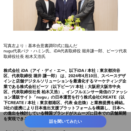
写真左より：基本合意書調印式に臨んだ
nugu代表パク・ハミン氏、iDA代表取締役 堀井謙一郎、ビーツ代表
取締役社長 柏木又浩氏
株式会社 iDA（アイ・ディ・エー、以下iDA / 本社：東京都渋谷
区、代表取締役 堀井 謙一郎） は、2024年4月10日、スペースデザ
インと店舗デジタルソリューションを最適化するマーケティング企
業である株式会社ビーツ（以下ビーツ/ 本社：大阪府大阪市中央
区、代表取締役社長 柏木又浩）、インフルエンサー発信のファッシ
ョン通販サイト「nugu」の日本運営を行う株式会社CREATE（以
下CREATE / 本社：東京都港区、代表 金忠煥）と業務提携を締結。
3社の提携により日本進出支援プラットフォームを構築し、日本へ
の進出を検討している韓国ブランドがスムーズに日本での店舗展開
を実現できるようサポートします。
話を聞いてみたい