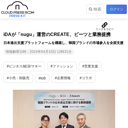
検索
ログイン
iDAが「nugu」運営のCREATE、ビーツと業務提携
日本進出支援プラットフォームを構築し、韓国ブランドの市場参入を全面支援
情報解禁日時：2024年04月15日 12時31分
#ビジネス/経済/マネー
#ファッション
#営業支援
#小売・卸販売
#企業情報
#コラボ
#toB