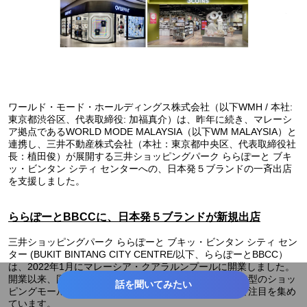
ワールド・モード・ホールディングス株式会社（以下WMH / 本社:
東京都渋谷区、代表取締役: 加福真介）は、昨年に続き、マレーシ
ア拠点であるWORLD MODE MALAYSIA（以下WM MALAYSIA）と
連携し、三井不動産株式会社（本社：東京都中央区、代表取締役社
長：植田俊）が展開する三井ショッピングパーク ららぽーと ブキ
ッ・ビンタン シティ センターへの、日本発５ブランドの一斉出店
を支援しました。
ららぽーとBBCCに、日本発５ブランドが新規出店
三井ショッピングパーク ららぽーと ブキッ・ビンタン シティ セン
ター (BUKIT BINTANG CITY CENTRE/以下、ららぽーとBBCC）
は、2022年1月にマレーシア・クアラルンプールに開業しました。
開業以来、国内外の人気ブランドが次々と出店し、従来型のショッ
話を聞いてみたい
ピングモールの枠を超えた新しい体験型商業施設として注目を集め
ています。