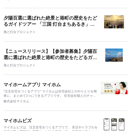
夕陽百選に選ばれた絶景と港町の歴史をたど
るガイドツアー 「三国 灯台まちあるき」を
開始しました
海と灯台プロジェクト
【ニュースリリース】【参加者募集】夕陽百
選に選ばれた絶景と港町の歴史をたどるガイ
ドツアー 「三国 灯台まちあるき」開催 ！
海と灯台プロジェクト
マイホームアプリ マイホム
”注文住宅をつくるアプリ” マイホムは住宅会社とのやりとりを簡
単に、まとめて1つにできるアプリです。 住宅会社様とのチャッ
トコミュニケーションはもちろん、家づくりで生まれる膨大な資
株式会社マイホム
料、契約書、図面、保証書、取扱説明書、写真、お引渡後のアフ
ターの連絡など、家にまつわる全ての情報をたった1つのアプリ
で管理できる家づくりアプリです。
マイホムビズ
マイホムビズは、注文住宅をつくるアプリで、 失注やトラブルを