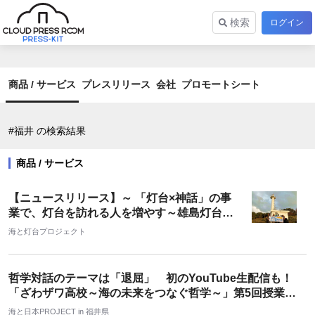
検索
ログイン
商品 / サービス
プレスリリース
会社
プロモートシート
#福井 の検索結果
商品 / サービス
【ニュースリリース】～ 「灯台×神話」の事
業で、灯台を訪れる人を増やす～雄島灯台散
策ツアーが遂に完成！
海と灯台プロジェクト
哲学対話のテーマは「退屈」 初のYouTube生配信も！
「ざわザワ高校～海の未来をつなぐ哲学～」第5回授業を
開催しました！
海と日本PROJECT in 福井県