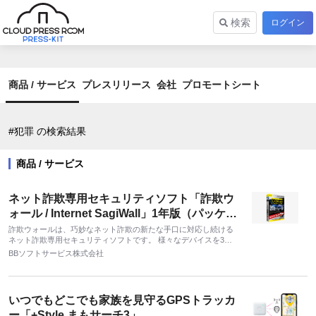
検索
ログイン
商品 / サービス
プレスリリース
会社
プロモートシート
#犯罪 の検索結果
商品 / サービス
ネット詐欺専用セキュリティソフト「詐欺ウ
ォール / Internet SagiWall」1年版（パッケー
ジ版）
詐欺ウォールは、巧妙なネット詐欺の新たな手口に対応し続ける
ネット詐欺専用セキュリティソフトです。 様々なデバイスを3台
まで組み合わせ自由にインストール可能！
BBソフトサービス株式会社
いつでもどこでも家族を見守るGPSトラッカ
ー「+Style まもサーチ3」