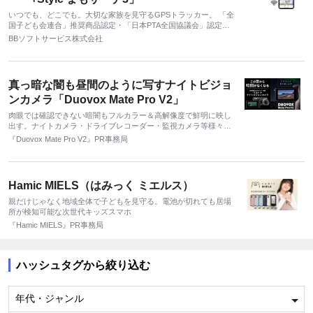
いつでも、どこでも。大切な家族を見守るGPSトラッカー。 「全
国子ども会連合」推奨商品認定・「日本PTA全国協議会」認定商
品 お子様・ご高齢者・ペット・大切なモノにも幅広くお使いいた
BBソフトサービス株式会社
だけます
真っ暗な闇も昼間のように写すナイトビジョ
ンカメラ「Duovox Mate Pro V2」
肉眼では確認できない暗闇もフルカラー＆高解像度で鮮明に映し
出す。ナイトカメラ・ドライブレコーダー・監視カメラ等様々な
用途に活躍
『Duovox Mate Pro V2』PR事務局
Hamic MIELS（はみっく ミエルス）
親だけじゃなく地域全体で子どもを見守る。電池が切れても居場
所が検知可能な次世代キッズスマホ
『Hamic MIELS』PR事務局
ハッシュタグから絞り込む
年代・ジャンル