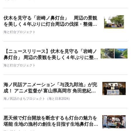
伏木を見守る「岩崎ノ鼻灯台」 周辺の景観
を美しく４年ぶりに灯台周辺の伐採・整備に
のべ106人が参加！
海と灯台プロジェクト
【ニュースリリース】伏木を見守る「岩崎ノ
鼻灯台」 周辺の景観を美しく４年ぶりに整
備・伐採事業を実施！
海と灯台プロジェクト
海ノ民話アニメーション「与茂九郎池」が完
成！ アニメ監督が 富山県高岡市 角田悠紀市
長を表敬訪問し 「海ノ民話のまち」に認定
海ノ民話のまちプロジェクト（海と日本2024）
完成アニメーションをお披露目 同日に地元の
小学生を対象とした上映会を実施
悪天候で灯台開放を断念するも灯台の魅力を
堪能 生地の漁村の創生を目指す生地鼻灯台マ
ーケットを開催しました！