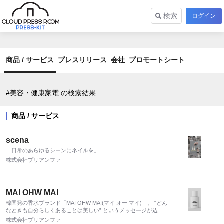
検索
ログイン
商品 / サービス
プレスリリース
会社
プロモートシート
#美容・健康家電 の検索結果
商品 / サービス
scena
「日常のあらゆるシーンにネイルを」
株式会社プリアンファ
MAI OHW MAI
韓国発の香水ブランド「MAI OHW MAI(マイ オー マイ)」。 “どん
なときも自分らしくあることは美しい” というメッセージが込め
られた “ I AM WHO I AM” (私は私) が逆配列されており、韓国国
株式会社プリアンファ