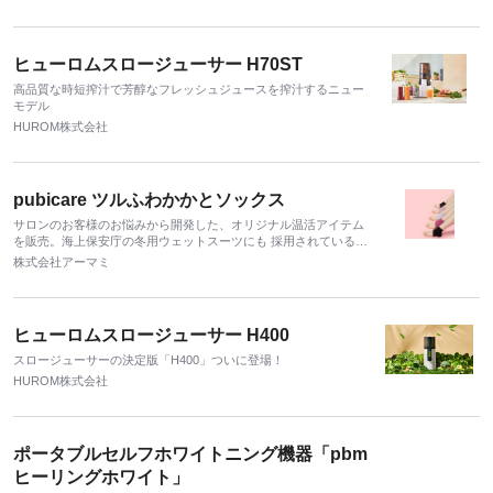
内ではZ世代・ミレニアル世代を中心に支持を集めております。
ヒューロムスロージューサー H70ST
高品質な時短搾汁で芳醇なフレッシュジュースを搾汁するニュー
モデル
HUROM株式会社
pubicare ツルふわかかとソックス
サロンのお客様のお悩みから開発した、オリジナル温活アイテム
を販売。海上保安庁の冬用ウェットスーツにも 採用されている、
最高級遠赤外線素材「スーパーファーベスト®」を使用した、国
株式会社アーマミ
産ハンドメイド品。 まろやかにしっかり温めます。高い遠赤外線
効果により、アイテムを使用した箇所の肌が柔らかくなり、スキ
ントーンも上がります。かかとの厚い角質層もツルツルに。
ヒューロムスロージューサー H400
スロージューサーの決定版「H400」ついに登場！
HUROM株式会社
ポータブルセルフホワイトニング機器「pbm
ヒーリングホワイト」