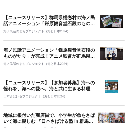
た
【ニュースリリース】群馬県嬬恋村の海ノ民
話アニメーション「鎌原観音堂石段のものが
たり」とコラボ 「オリジナル付箋」を販売
海ノ民話のまちプロジェクト（海と日本2024）
海ノ民話アニメーション「鎌原観音堂石段の
ものがたり」が完成！アニメ監督が群馬県嬬
恋村 熊川栄村長を表敬訪問し「海ノ民話のま
海ノ民話のまちプロジェクト（海と日本2024）
ち」に認定 完成アニメーションをお披露目し
ました
【ニュースリリース】【参加者募集】海への
憧れを、海への愛へ。海と共に生きる料理人
になる一日。 「日本さばける塾 withよいど
日本さばけるプロジェクト（海と日本2024）
ころ千福」
地域に根付いた商店街で、小学生が魚をさば
いて海に親しむ 『日本さばける塾 in 群馬』
を開催しました！