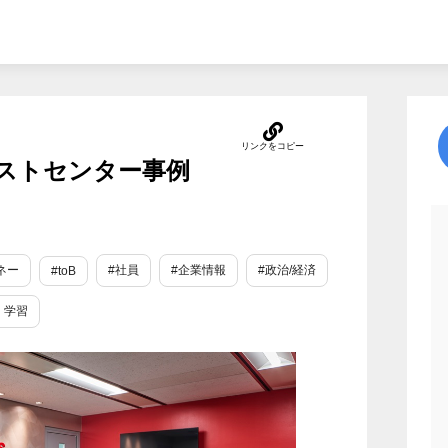
テストセンター事例
ネー
#社員
#企業情報
#政治/経済
#toB
・学習