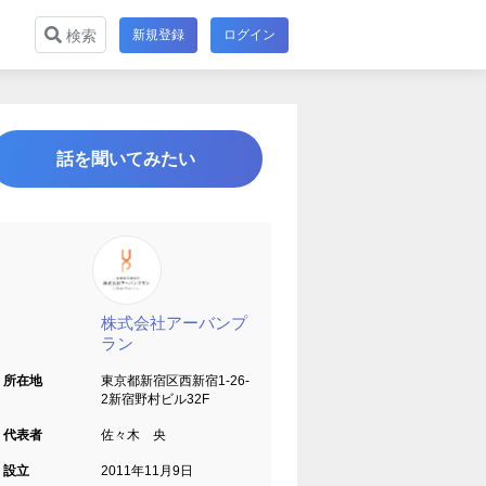
新規登録
ログイン
検索
話を聞いてみたい
株式会社アーバンプ
ラン
所在地
東京都新宿区西新宿1-26-
2新宿野村ビル32F
代表者
佐々木 央
設立
2011年11月9日