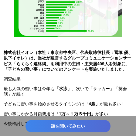
株式会社イオレ（本社：東京都中央区、代表取締役社長：冨塚 優、
以下イオレ）は、当社が運営するグループコミュニケーションサー
ビス「らくらく連絡網」を利用中の主婦・主夫層409人を対象に、
「子どもの習い事」についてのアンケートを実施いたしました。
調査結果
最も人気の習い事は今年も
、次いで「サッカー」「英会
「水泳」
話」が続く
子どもに習い事を始めさせるタイミングは
が最も多い！
「4歳」
習い事にかかる月額費用は
が多い
「1万～１万５千円」
今後検討している習い事NO.1は
「学習塾」
話を聞いてみたい