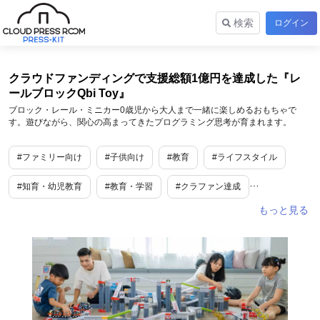
検索
ログイン
クラウドファンディングで⽀援総額1億円を達成した『レ
ールブロックQbi Toy』
ブロック・レール・ミニカー0歳児から⼤⼈まで⼀緒に楽しめるおもちゃで
す。遊びながら、関⼼の⾼まってきたプログラミング思考が育まれます。
#ファミリー向け
#子供向け
#教育
#ライフスタイル
#知育・幼児教育
#教育・学習
#クラファン達成
#プロジェクト
#クラウドファンディング
#ゲーム