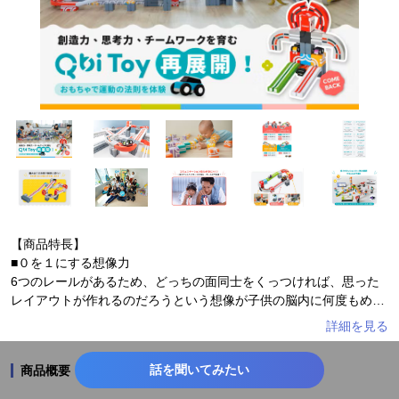
【商品特長】
■０を１にする想像⼒
6つのレールがあるため、どっちの⾯同⼠をくっつければ、思った
レイアウトが作れるのだろうという想像が⼦供の脳内に何度もめぐ
ります。実際に組み⽴てみると、「あれ？思った⽅向に⾏かな
い？」という時もあるでしょう。こういうことで、試⾏錯誤で⽅法
を探すことにより、遊びながら、プログラミング思考⼒を養うこと
話を聞いてみたい
商品概要
を可能にしました。