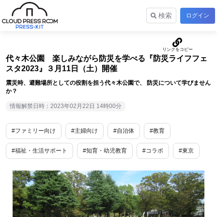
検索
ログイン
代々木公園 楽しみながら防災を学べる『防災ライフフェ
スタ2023』３月11日（土）開催
震災時、避難場所としての役割を担う代々木公園で、 防災について学びません
か？
情報解禁日時：2023年02月22日 14時00分
#ファミリー向け
#主婦向け
#自治体
#教育
#福祉・生活サポート
#知育・幼児教育
#コラボ
#東京