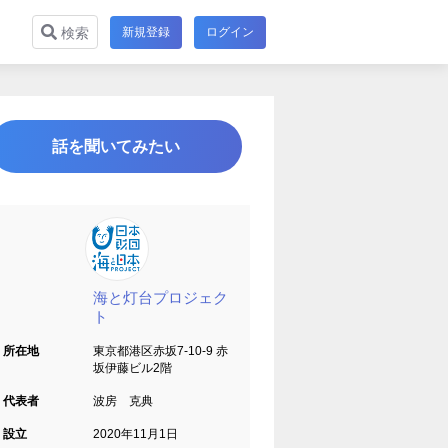
新規登録
ログイン
検索
話を聞いてみたい
海と灯台プロジェク
ト
所在地
東京都港区赤坂7-10-9 赤
坂伊藤ビル2階
代表者
波房 克典
設立
2020年11月1日