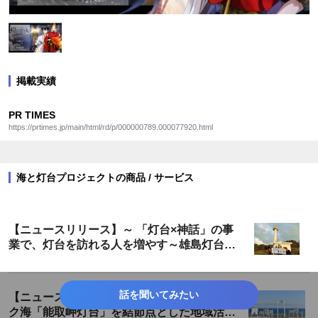
掲載実績
PR TIMES
https://prtimes.jp/main/html/rd/p/000000789.000077920.html
海と灯台プロジェクトの商品 / サービス
【ニュースリリース】～ 「灯台×神話」の事
業で、灯台を訪れる人を増やす～雄島灯台散
策ツアーが遂に完成！
話を聞いてみたい
【ニュースリリース】流氷が訪れるオホーツ
ク海「能取岬灯台」を結節点とした地域活性