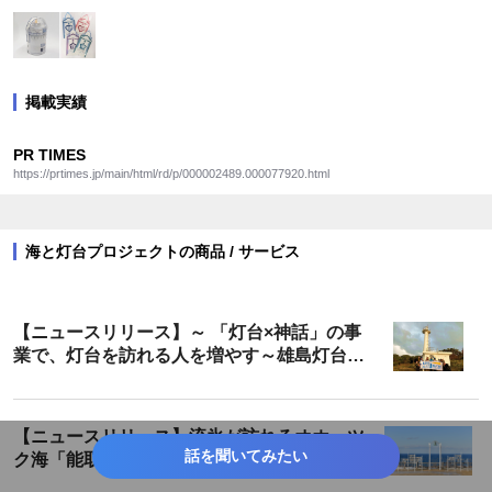
掲載実績
PR TIMES
https://prtimes.jp/main/html/rd/p/000002489.000077920.html
海と灯台プロジェクトの商品 / サービス
【ニュースリリース】～ 「灯台×神話」の事
業で、灯台を訪れる人を増やす～雄島灯台散
策ツアーが遂に完成！
【ニュースリリース】流氷が訪れるオホーツ
話を聞いてみたい
ク海「能取岬灯台」を結節点とした地域活性
化 「願いを叶える鐘」「ホタテ貝の絵馬」の