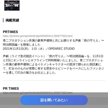
掲載実績
PRTIMES
https://prtimes.jp/main/html/rd/p/000000412.000077920.html
青二プロダクション所属の豪華声優陣と共にお贈りする声劇「燈の守り人」〜
明治開国編～を開催しました
2021年11月1日(月)、２日（火）／OPENREC STUDIO
声劇（ライブ形式朗読イベント）「燈の守り人」〜明治開国編～を、11月1日
と2日にオンラインとオフラインで同時開催いたしました。青二プロダクショ
ン所属の豪華声優陣によるイケメンキャラクターの競演で贈られた朗読劇に
て、灯台そのものが実際に有する歴史やエピソードをベースにしたファンタジ
ーを通して灯台の魅力をお伝えしました。
PR TIMES
https://prtimes.jp/main/html/rd/p/000000412.000077920.html
話を聞いてみたい