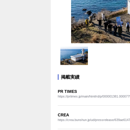
掲載実績
PR TIMES
https://prtimes.jp/main/html/rd/p/000001381.000077
CREA
https://crea.bunshun.jp/ud/pressrelease/639ae6