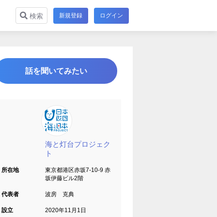
新規登録
ログイン
検索
話を聞いてみたい
海と灯台プロジェク
ト
所在地
東京都港区赤坂7-10-9 赤
坂伊藤ビル2階
代表者
波房 克典
設立
2020年11月1日