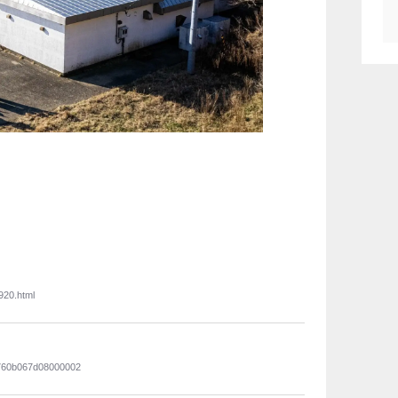
920.html
14760b067d08000002