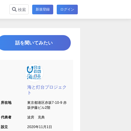
新規登録
ログイン
検索
話を聞いてみたい
海と灯台プロジェク
ト
所在地
東京都港区赤坂7-10-9 赤
坂伊藤ビル2階
代表者
波房 克典
設立
2020年11月1日