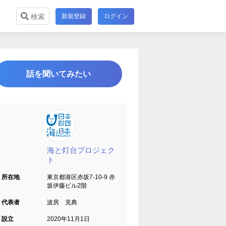
新規登録
ログイン
検索
話を聞いてみたい
海と灯台プロジェク
ト
所在地
東京都港区赤坂7-10-9 赤
坂伊藤ビル2階
代表者
波房 克典
設立
2020年11月1日