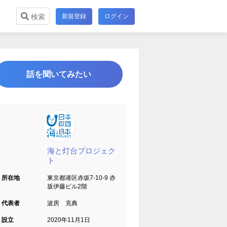
新規登録
ログイン
検索
話を聞いてみたい
海と灯台プロジェク
ト
所在地
東京都港区赤坂7-10-9 赤
坂伊藤ビル2階
代表者
波房 克典
設立
2020年11月1日