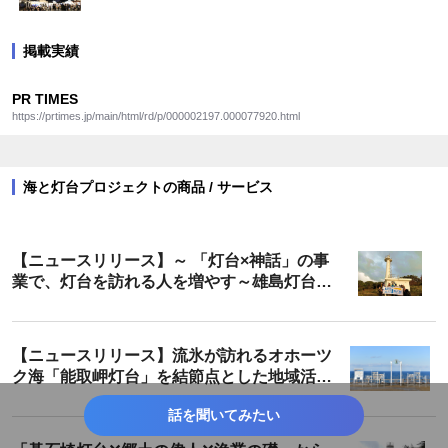
掲載実績
PR TIMES
https://prtimes.jp/main/html/rd/p/000002197.000077920.html
海と灯台プロジェクトの商品 / サービス
【ニュースリリース】～ 「灯台×神話」の事
業で、灯台を訪れる人を増やす～雄島灯台散
策ツアーが遂に完成！
【ニュースリリース】流氷が訪れるオホーツ
ク海「能取岬灯台」を結節点とした地域活性
化 「願いを叶える鐘」「ホタテ貝の絵馬」の
話を聞いてみたい
設置成果報告