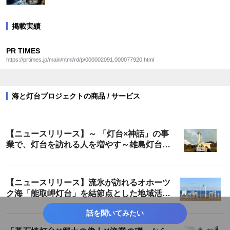
掲載実績
PR TIMES
https://prtimes.jp/main/html/rd/p/000002091.000077920.html
海と灯台プロジェクトの商品 / サービス
【ニュースリリース】～ 「灯台×神話」の事
業で、灯台を訪れる人を増やす～雄島灯台散
策ツアーが遂に完成！
【ニュースリリース】流氷が訪れるオホーツ
ク海「能取岬灯台」を結節点とした地域活性
化 「願いを叶える鐘」「ホタテ貝の絵馬」の
話を聞いてみたい
設置成果報告