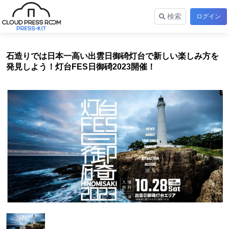
検索
ログイン
石造りでは日本一高い出雲日御碕灯台で新しい楽しみ方を
発見しよう！灯台FES日御碕2023開催！