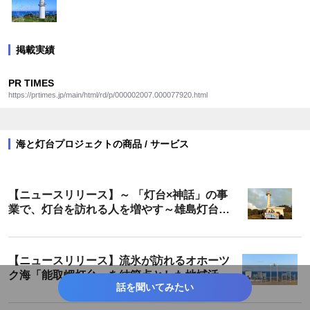
掲載実績
PR TIMES
https://prtimes.jp/main/html/rd/p/000002007.000077920.html
海と灯台プロジェクトの商品 / サービス
【ニュースリリース】～ 「灯台×神話」の事
業で、灯台を訪れる人を増やす～雄島灯台散
策ツアーが遂に完成！
【ニュースリリース】流氷が訪れるオホーツ
ク海「能取岬灯台」を結節点とした地域活性
話を聞いてみたい
化 「願いを叶える鐘」「ホタテ貝の絵馬」の
設置成果報告