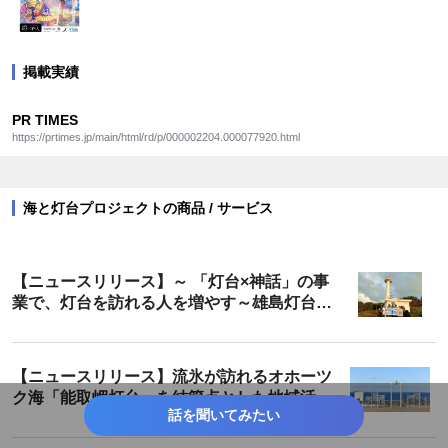
掲載実績
PR TIMES
https://prtimes.jp/main/html/rd/p/000002204.000077920.html
海と灯台プロジェクトの商品 / サービス
【ニュースリリース】～ 「灯台×神話」の事
業で、灯台を訪れる人を増やす～雄島灯台散
策ツアーが遂に完成！
【ニュースリリース】流氷が訪れるオホーツ
ク海「能取岬灯台」を結節点とした地域活性
話を聞いてみたい
化 「願いを叶える鐘」「ホタテ貝の絵馬」の
設置成果報告