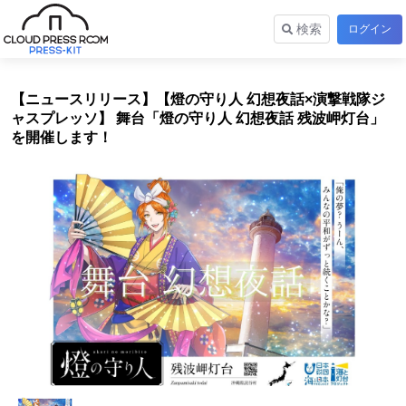
検索
ログイン
【ニュースリリース】【燈の守り人 幻想夜話×演撃戦隊ジ
ャスプレッソ】 舞台「燈の守り人 幻想夜話 残波岬灯台」
を開催します！