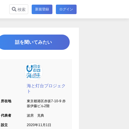
新規登録
ログイン
検索
話を聞いてみたい
海と灯台プロジェク
ト
所在地
東京都港区赤坂7-10-9 赤
坂伊藤ビル2階
代表者
波房 克典
設立
2020年11月1日